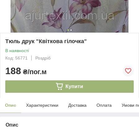
Тюль друк "Квіткова гілочка"
В наявності
Код: 56771
Роздріб
188
₴/пог.м
Купити
Опис
Характеристики
Доставка
Оплата
Умови п
Опис