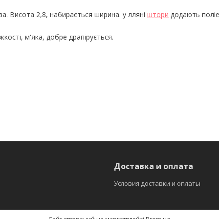
ва. Висота 2,8, набирається ширина. у лляні
штори
додають поліе
кості, м'яка, добре драпірується.
Доставка и оплата
Условия доставки и оплаты
Prom.ua