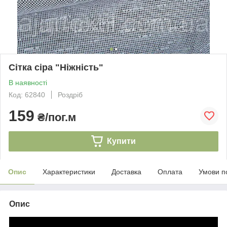
Сітка сіра "Ніжність"
В наявності
Код: 62840
Роздріб
159
₴/пог.м
Купити
Опис
Характеристики
Доставка
Оплата
Умови п
Опис