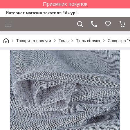
Приємних покупок
Интернет магазин текстиля “Ажур”
Товари та послуги
Тюль
Тюль сіточка
Сітка сіра "