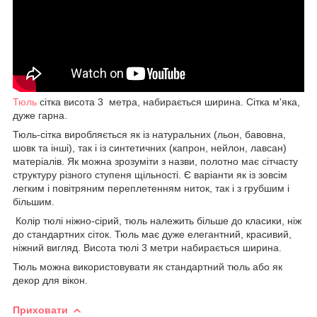
Тюль
сітка висота 3 метра, набирається ширина. Сітка м'яка,
дуже гарна.
Тюль-сітка виробляється як із натуральних (льон, бавовна,
шовк та інші), так і із синтетичних (капрон, нейлон, лавсан)
матеріалів. Як можна зрозуміти з назви, полотно має сітчасту
структуру різного ступеня щільності. Є варіанти як із зовсім
легким і повітряним переплетенням ниток, так і з грубшим і
більшим.
Колір тюлі ніжно-сірий, тюль належить більше до класики, ніж
до стандартних сіток. Тюль має дуже елегантний, красивий,
ніжний вигляд. Висота тюлі 3 метри набирається ширина.
Тюль можна використовувати як стандартний тюль або як
декор для вікон.
Приховати