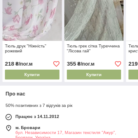
Тюль друк "Ніжність"
Тюль грек сітка Туреччина
Тюл
рожевий
"Лісова гай"
крис
218
355
219
₴/пог.м
₴/пог.м
Купити
Купити
Про нас
50% позитивних з 7 відгуків за рік
Працює з 14.11.2012
м. Бровари
бул. Независимости 17, Магазин текстиля "Ажур",
Бровари, Україна