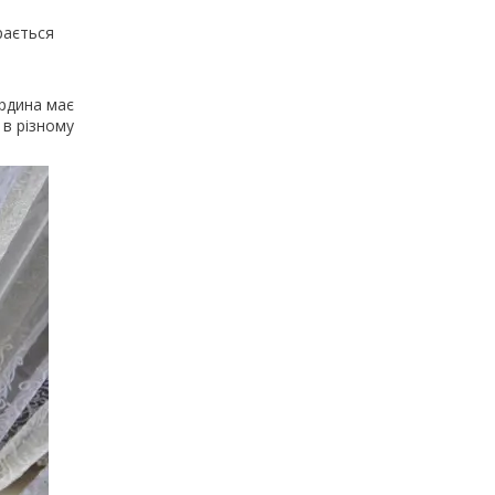
рається
ардина має
 в різному