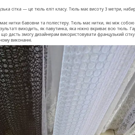
зька сітка — це тюль еліт класу. Тюль має висоту 3 метри, наби
 має нитки бавовни та поліестеру. Тюль має нитки, які між собою
езультаті виходить, як павутинка, яка ніжно вкриває всю тюль. Г
, що дасть змогу дизайнерам використовувати французький сітку
зному виконанні.