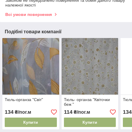
Законом не передбачено повернення та обмін даного товару
належної якості
Всі умови повернення
Подібні товари компанії
Тюль-органза "Світ"
Тюль- органза "Квіточки
Тюль
беж "
134
114
134
₴/пог.м
₴/пог.м
Купити
Купити